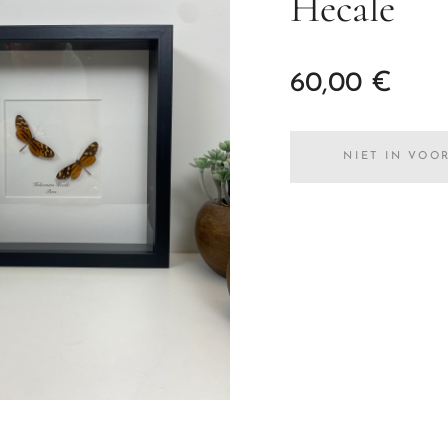
Hecale
60,00
€
NIET IN VOO