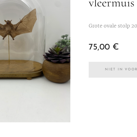
vleermuis
Grote ovale stolp 
75,00
€
NIET IN VOO